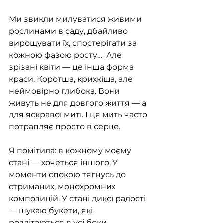
Ми звикли милуватися живими 
рослинами в саду, дбайливо 
вирощувати їх, спостерігати за 
кожною фазою росту…  Але 
зрізані квіти — це інша форма 
краси. Коротша, крихкіша, але 
неймовірно глибока. Вони 
живуть не для довгого життя — а 
для яскравої миті. І ця мить часто 
потрапляє просто в серце.
Я помітила: в кожному моєму 
стані — хочеться іншого. У 
моменти спокою тягнусь до 
стриманих, монохромних 
композицій. У стані дикої радості 
— шукаю букети, які 
розлітаються в усі боки, 