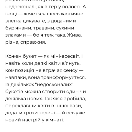
недосконалі, як вітер у волоссі. А 
іноді — хочеться щось хаотичне, 
злегка дикувате, з доданими 
бур’янами, травами, сухими 
злаками — бо я теж така. Жива, 
різна, справжня.
Кожен букет — як міні-всесвіт. І 
навіть коли деякі квіти в’януть, 
композиція не втрачає сенсу — 
навпаки, вона трансформується. 
Із декількох "недосконалих" 
букетів можна створити один чи 
декілька нових. Так як я зробила, 
переклавши квіти в іншої вази, 
додати трохи зелені — й ось уже 
новий настрій у кімнаті.