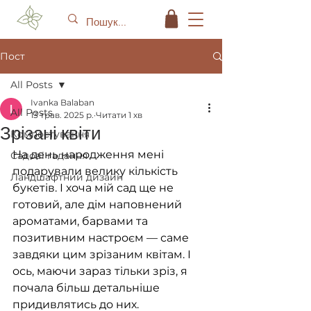
Пост
All Posts
Ivanka Balaban
All Posts
13 трав. 2025 р.
Читати 1 хв
Зрізані квіти
Компостування
На день народження мені 
Садові гадання
подарували велику кількість 
Ландшафтний дизайн
букетів. І хоча мій сад ще не 
готовий, але дім наповнений 
ароматами, барвами та 
позитивним настроєм — саме 
завдяки цим зрізаним квітам. І 
ось, маючи зараз тільки зріз, я 
почала більш детальніше 
придивлятись до них.