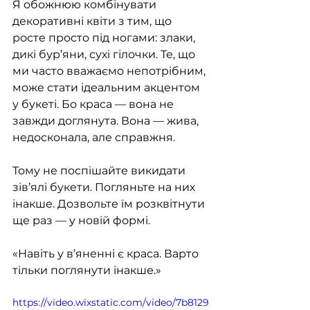
Я обожнюю комбінувати 
декоративні квіти з тим, що 
росте просто під ногами: злаки, 
дикі бур’яни, сухі гілочки. Те, що 
ми часто вважаємо непотрібним, 
може стати ідеальним акцентом 
у букеті. Бо краса — вона не 
завжди доглянута. Вона — жива, 
недосконала, але справжня.
Тому не поспішайте викидати 
зів’ялі букети. Погляньте на них 
інакше. Дозвольте їм розквітнути 
ще раз — у новій формі.
«Навіть у в’яненні є краса. Варто 
тільки поглянути інакше.»
https://video.wixstatic.com/video/7b8129