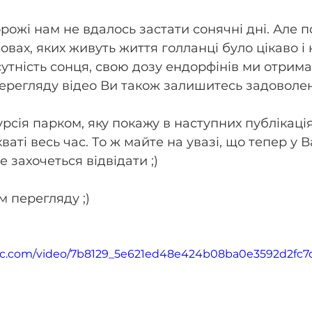
рожі нам не вдалось застати сонячні дні. Але п
мовах, яких живуть життя голланці було цікаво і 
утність сонця, свою дозу ендорфінів ми отрим
перегляду відео Ви також залишитесь задоволе
урсія парком, яку покажу в наступних публікація
ваті весь час. То ж майте на увазі, що тепер у В
е захочеться відвідати ;)
 перегляду ;)
tatic.com/video/7b8129_5e621ed48e424b08ba0e3592d2fc