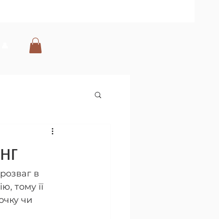
👤
нг
розваг в 
, тому її 
очку чи 