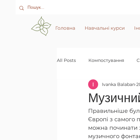
Головна
Навчальні курси
Ін
All Posts
Компостування
С
Ivanka Balaban
2
Музичний
Правильніше було
Європі з самого п
можна починати з
музичного фонтан