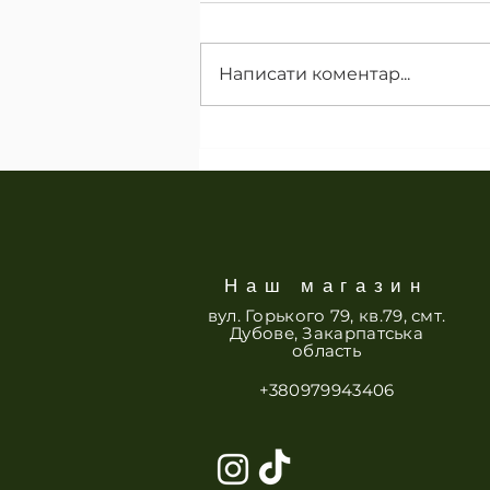
Що з туями?
Написати коментар...
Наш магазин
вул. Горького 79, кв.79, смт.
Дубове, Закарпатська
область
+380979943406