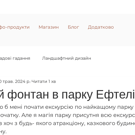
фо-продукти
Магазин
Блог
Додатково
адові гадання
Ландшафтний дизайн
0 трав. 2024 р.
Читати 1 хв
 фонтан в парку Ефтелі
 б мені почати екскурсію по найкащому парку 
очатку. Але я магія парку присутня всю екскурсію
 хоч з будь- якого атракціону, казкового будин
у. 