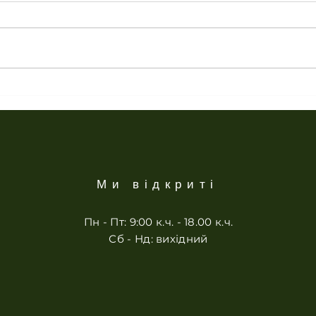
Квіт
Стоп білокрилка
Ми відкриті
Пн - Пт: 9:00 к.ч. - 18.00 к.ч.
Сб - Нд: вихідний