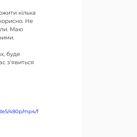
ожити кілька 
корисно. Не 
али. Маю 
ними. 
х, буде 
ас з'явиться 
7de5/480p/mp4/f