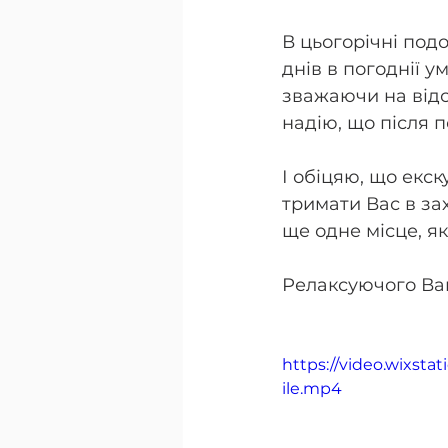
В цьогорічні подо
днів в погоднії у
зважаючи на відс
надію, що після 
І обіцяю, що екск
тримати Вас в зах
ще одне місце, як
Релаксуючого Вам
https://video.wixs
ile.mp4