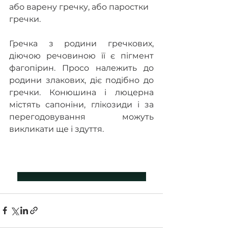
або варену гречку, або паростки 
гречки.
Гречка з родини гречкових, 
діючою речовиною її є пігмент 
фагопірин. Просо належить до 
родини злакових, діє подібно до 
гречки. Конюшина і люцерна 
містять сапоніни, глікозиди і за 
перегодовування можуть 
викликати ще і здуття.