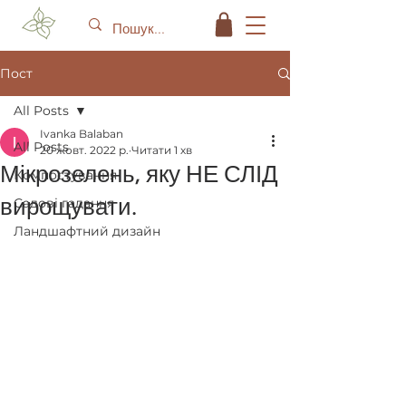
Пост
All Posts
Ivanka Balaban
All Posts
20 жовт. 2022 р.
Читати 1 хв
Мікрозелень, яку НЕ СЛІД
Компостування
вирощувати.
Садові гадання
Ландшафтний дизайн