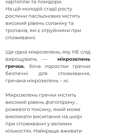
картоплю та помідори.
На цій молодій стадії росту 
рослини пасльонових містять 
високий рівень соланіну та 
тропанів, які є отруйними при 
споживанні. 
Ще одна мікрозелень, яку НЕ слід 
вирощувати, — 
 мікрозелень 
гречки. 
Хоча 
паростки
 гречки 
безпечні для споживання, 
гречана мікрозелень – 
ні. 
Мікрозелень гречки містить 
високий рівень 
фагопірину
 , 
рожевого токсину, який може 
викликати висипання на шкірі 
при споживанні у великих 
кількостях. Найкраще вживати 