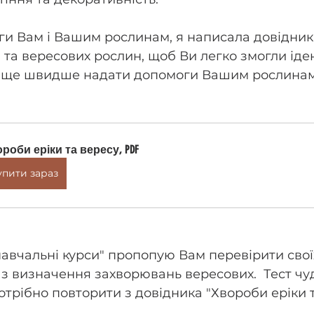
и Вам і Вашим рослинам, я написала довідник
 та вересових рослин, щоб Ви легко змогли іде
 ще швидше надати допомоги Вашим рослинам
роби еріки та вересу, PDF
упити зараз
"навчальні курси" пропопую Вам перевірити свої
з визначення захворювань вересових.  Тест чу
потрібно повторити з довідника "Хвороби еріки 