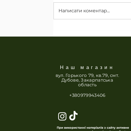
Написати коментар...
Еріка та вереси:
особливості, відмінність та
догляд
Наш магазин
вул. Горького 79, кв.79, смт.
Дубове, Закарпатська
область
+380979943406
При використанні матеріалів з сайту активне