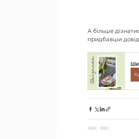
А більше дізнати
придбавши довідн
Шкі
К