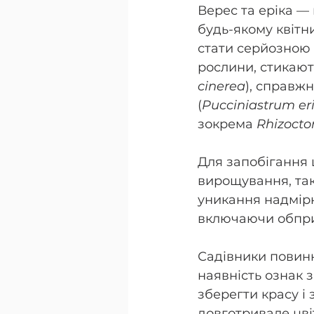
Верес та еріка —
будь-якому квітни
стати серйозною 
рослини, стикают
cinerea
), справж
(
Pucciniastrum er
зокрема 
Rhizocto
Для запобігання
вирощування, такі
уникання надмірн
включаючи обпри
Садівники повинн
наявність ознак 
зберегти красу і 
довготривале цві