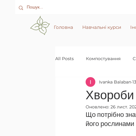
Головна
Навчальні курси
Ін
All Posts
Компостування
С
Ivanka Balaban
1
Хвороби 
Оновлено:
26 лист. 20
Що потрібно зна
його рослинами 