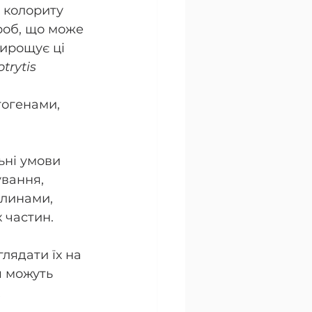
 колориту 
ороб, що може 
ирощує ці 
trytis 
тогенами, 
ні умови 
вання, 
слинами, 
 частин.
лядати їх на 
я можуть 
 