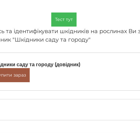
Тест тут
сь та ідентифікувати шкідників на рослинах Ви 
ик "Шкідники саду та городу"
дники саду та городу (довідник)
упити зараз