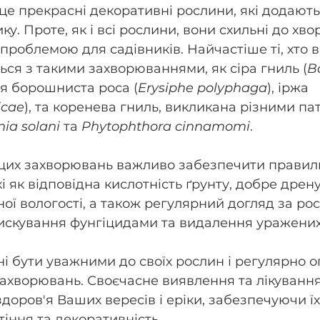
 це прекрасні декоративні рослини, які додають
ку. Проте, як і всі рослини, вони схильні до хв
проблемою для садівників. Найчастіше ті, хто в
ься з такими захворюваннями, як сіра гниль (
Bo
ня борошниста роса (
Erysiphe polyphaga
), іржа 
icae
), та коренева гниль, викликана різними па
nia solani
 та 
Phytophthora cinnamomi
.
 цих захворювань важливо забезпечити правиль
 як відповідна кислотність ґрунту, добре дрену
ої вологості, а також регулярний догляд за ро
скування фунгіцидами та видалення уражених
і бути уважними до своїх рослин і регулярно ог
захворювань. Своєчасне виявлення та лікуванн
здоров'я Ваших вересів і еріки, забезпечуючи їх
тіння та декоративність.