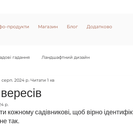
фо-продукти
Магазин
Блог
Додатково
адові гадання
Ландшафтний дизайн
3 серп. 2024 р.
Читати 1 хв
вересів
24 р.
ти кожному садівникові, щоб вірно ідентифік
не так.