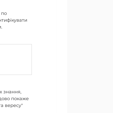
 по 
нтифікувати 
. 
х знання, 
дово покаже 
та вересу"