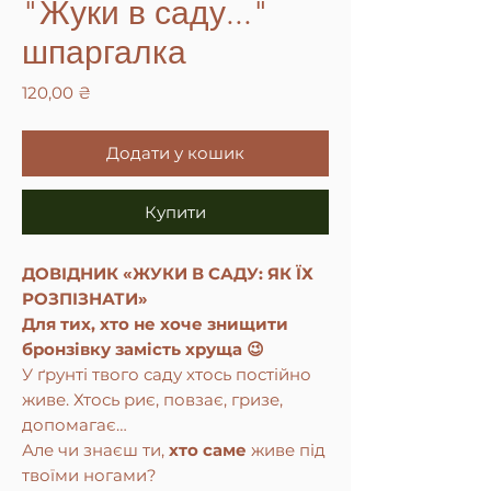
"Жуки в саду..."
шпаргалка
Ціна
120,00 ₴
Додати у кошик
Купити
ДОВІДНИК «ЖУКИ В САДУ: ЯК ЇХ
РОЗПІЗНАТИ»
Для тих, хто не хоче знищити
бронзівку замість хруща 😉
У ґрунті твого саду хтось постійно
живе. Хтось риє, повзає, гризе,
допомагає…
Але чи знаєш ти,
хто саме
живе під
твоїми ногами?