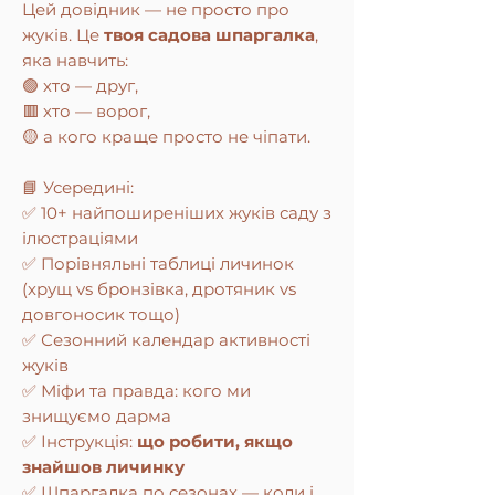
Цей довідник — не просто про
жуків. Це
твоя садова шпаргалка
,
яка навчить:
🟢 хто — друг,
🟥 хто — ворог,
🟡 а кого краще просто не чіпати.
📘 Усередині:
✅ 10+ найпоширеніших жуків саду з
ілюстраціями
✅ Порівняльні таблиці личинок
(хрущ vs бронзівка, дротяник vs
довгоносик тощо)
✅ Сезонний календар активності
жуків
✅ Міфи та правда: кого ми
знищуємо дарма
✅ Інструкція:
що робити, якщо
знайшов личинку
✅ Шпаргалка по сезонах — коли і