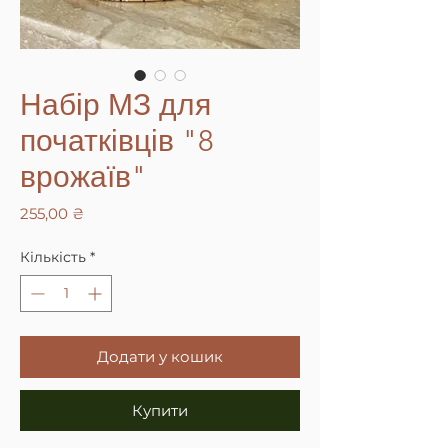
Набір МЗ для
початківців "8
врожаїв"
Ціна
255,00 ₴
Кількість
*
Додати у кошик
Купити