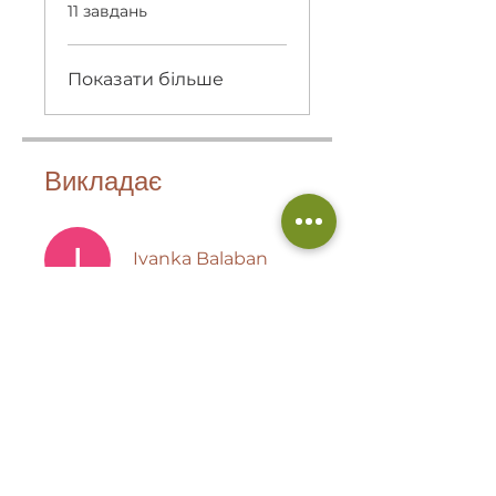
.
11 завдань
Показати більше
Викладає
Ivanka Balaban
Ціна
Безкоштовний