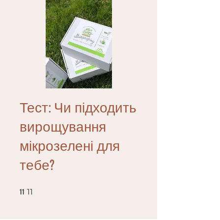
Тест: Чи підходить
вирощування
мікрозелені для
тебе?
11 11
11
11