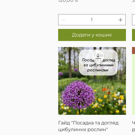
120,00 ₴
3
Додати у кошик
Швидкий перегляд
Гайд "Посадка та догляд
Ч
цибулиннх рослин"
р