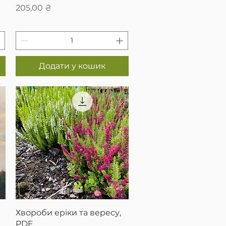
Ціна
205,00 ₴
Додати у кошик
Швидкий перегляд
Хвороби еріки та вересу,
PDF