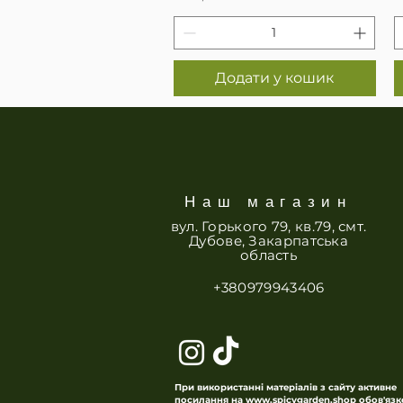
Додати у кошик
Наш магазин
вул. Горького 79, кв.79, смт.
Дубове, Закарпатська
область
+380979943406
При використанні матеріалів з сайту активне
посилання на
www.spicygarden.shop
обов'язк