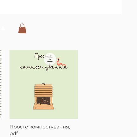
👤
Швидкий перегляд
Просте компостування,
pdf