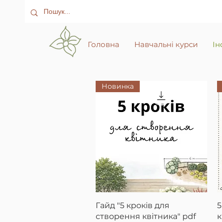
Головна
Навчальні курси
Ін
Новинка
Швидкий перегляд
Гайд "5 кроків для
5
створення квітника" pdf
к