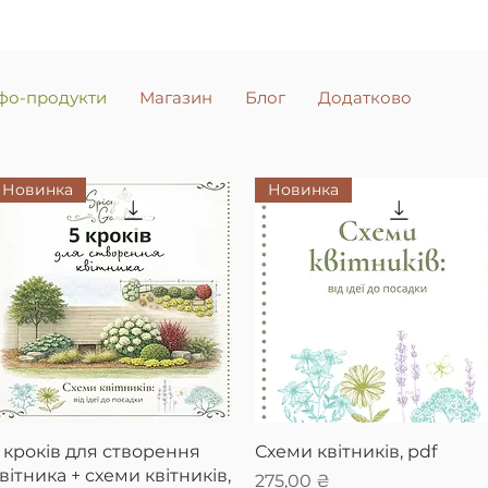
фо-продукти
Магазин
Блог
Додатково
Новинка
Новинка
Швидкий перегляд
Швидкий перегляд
 кроків для створення
Схеми квітників, pdf
вітника + схеми квітників,
Ціна
275,00 ₴