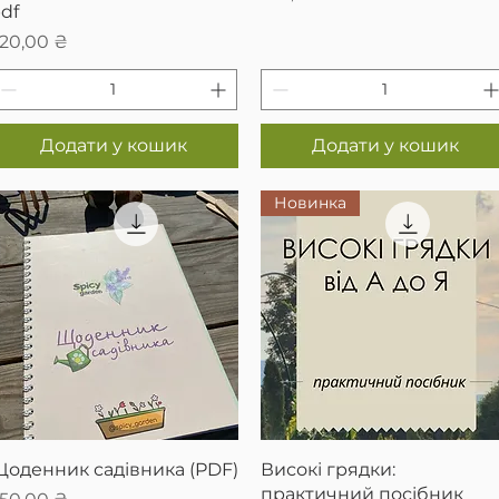
df
іна
20,00 ₴
Додати у кошик
Додати у кошик
Новинка
Швидкий перегляд
Швидкий перегляд
оденник садівника (PDF)
Високі грядки:
практичний посібник
іна