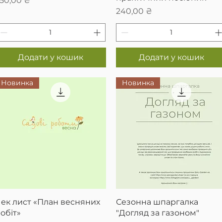
50,00 ₴
Ціна
240,00 ₴
Додати у кошик
Додати у кошик
Новинка
Новинка
Швидкий перегляд
Швидкий перегляд
ек лист «План весняних
Сезонна шпаргалка
обіт»
"Догляд за газоном"