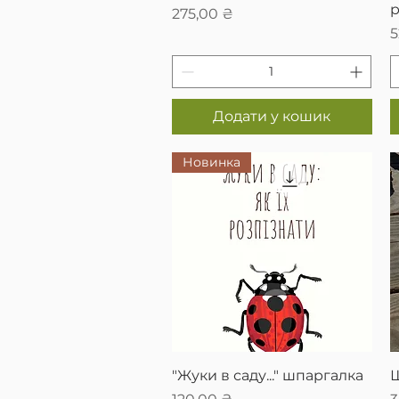
p
Ціна
275,00 ₴
Ц
5
Додати у кошик
Новинка
Швидкий перегляд
"Жуки в саду..." шпаргалка
Щ
Ціна
Ц