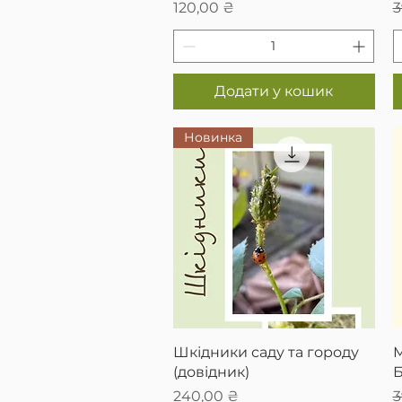
Ціна
З
120,00 ₴
3
Додати у кошик
Новинка
Швидкий перегляд
Шкідники саду та городу
М
(довідник)
Б
Ціна
З
240,00 ₴
3