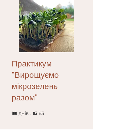
Практикум
"Вирощуємо
мікрозелень
разом"
100 днів
83 83
100
днів
83
83