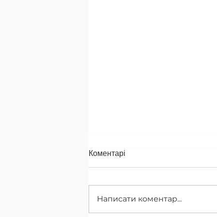
Коментарі
Що з туями?
Написати коментар...