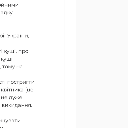
ойними 
адку 
ії України, 
 кущі, про 
кущі 
 тому на 
 
ті постригти 
 квітника (це 
 не дуже 
д викидання. 
ощувати 