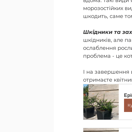
вдома. Такі види
морозостійких вид
шкодить, саме то
Шкідники та за
шкідників, але п
ослаблення росли
проблема - це кот
І на завершення 
отримаєте квітни
Ерік
К