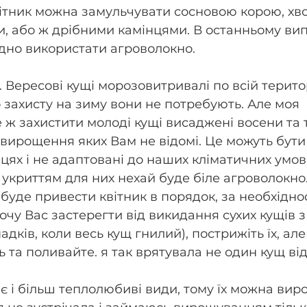
вітник можна замульчувати сосновою корою, хв
, або ж дрібними камінцями. В останньому вип
дно використати агроволокно.
. Вересові кущі морозовитривалі по всій територ
 захисту на зиму вони не потребують. Але моя 
ж захистити молоді кущі висаджені восени та ті
вирощення яких Вам не відомі. Це можуть бути 
цях і не адаптовані до наших кліматичних умов,
укриттям для них нехай буде біле агроволокно.
буде привести квітник в порядок, за необхіднос
 хочу Вас застерегти від викидання сухих кущів з
адків, коли весь кущ гнилий), пострижіть їх, але
ь та поливайте. я так врятувала не один кущ ві
є і більш теплолюбиві види, тому їх можна вир