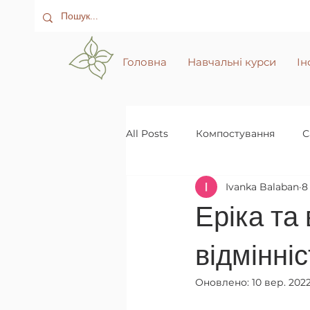
Головна
Навчальні курси
Ін
All Posts
Компостування
С
Ivanka Balaban
8
Еріка та
відмінні
Оновлено:
10 вер. 2022