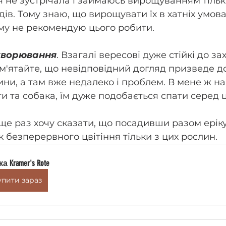
 я не зустрічала і займаюсь вирощуванням тільк
ів. Тому знаю, що вирощувати їх в хатніх умова
му не рекомендую цього робити. 
хворювання
. Взагалі вересові дуже стійкі до з
ам'ятайте, що невідповідний догляд призведе д
ни, а там вже недалеко і проблем. В мене ж н
и та собака, їм дуже подобається спати серед ц
ще раз хочу сказати, що посадивши разом еріку
к безперервного цвітіння тільки з цих рослин.
а Kramer's Rote
упити зараз