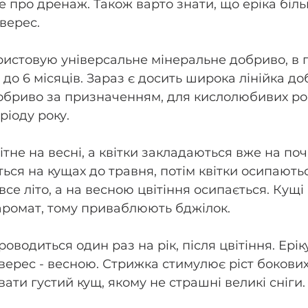
е про дренаж. Також варто знати, що еріка біл
верес. 
ористовую універсальне мінеральне добриво, в г
 до 6 місяців. Зараз є досить широка лінійка до
обриво за призначенням, для кислолюбивих рос
ріоду року.
вітне на весні, а квітки закладаються вже на поч
ться на кущах до травня, потім квітки осипаютьс
 все літо, а на весною цвітіння осипається. Кущі
аромат, тому приваблюють бджілок.
роводиться один раз на рік, після цвітіння. Ерік
верес - весною. Стрижка стимулює ріст бокових 
ати густий кущ, якому не страшні великі сніги.