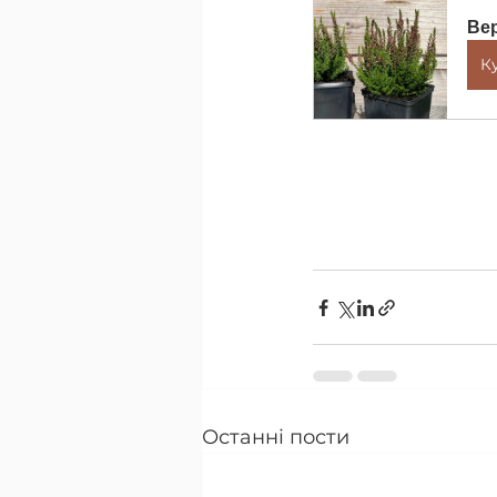
Вер
К
Останні пости