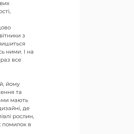
вих 
сті, 
дово 
ітники з 
алишиться 
 ними. І на 
раз все 
й, йому 
ження та 
ами мають 
изайні, де 
івлі рослин, 
х помилок в 