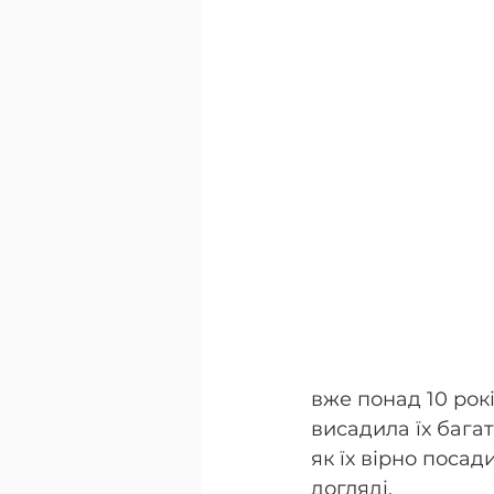
вже понад 10 рок
висадила їх багат
як їх вірно поса
догляді.