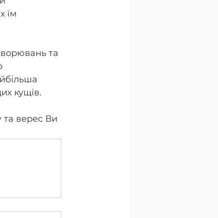
и 
х їм 
ахворювань та 
о 
айбільша 
их кущів.
 та верес Ви 